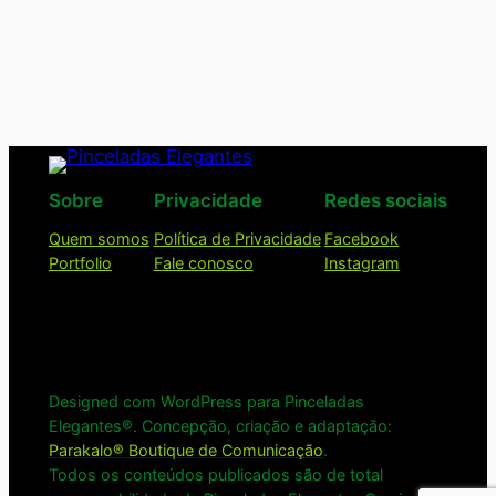
Sobre
Privacidade
Redes sociais
Quem somos
Política de Privacidade
Facebook
Portfolio
Fale conosco
Instagram
Designed com WordPress para Pinceladas
Elegantes®. Concepção, criação e adaptação:
Parakalo® Boutique de Comunicação
.
Todos os conteúdos publicados são de total